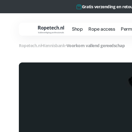
Meteen
naar de
Gratis verzending en reto
content
Shop
Rope access
Perma
Ropetech.nl
Ropetech.nl
Kennisbank
Voorkom vallend gereedschap
Rope Access
O
Werkzaamheden
P
Projecten