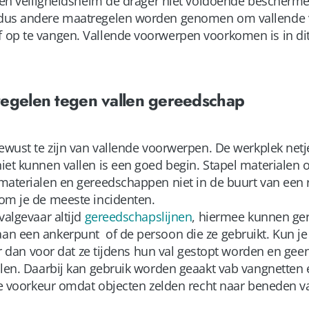
 een veiligheidshelm de drager niet voldoende bescherme
 dus andere maatregelen worden genomen om vallende 
op te vangen. Vallende voorwerpen voorkomen is in dit
regelen
tegen vallen gereedschap
bewust te zijn van vallende voorwerpen. De werkplek net
iet kunnen vallen is een goed begin. Stapel materialen o
materialen en gereedschappen niet in de buurt van een 
kom je de meeste incidenten.
valgevaar altijd
gereedschapslijnen
, hiermee kunnen ge
n een ankerpunt of de persoon die ze gebruikt. Kun je
 er dan voor dat ze tijdens hun val gestopt worden en g
llen. Daarbij kan gebruik worden geaakt vab vangnetten 
 de voorkeur omdat objecten zelden recht naar beneden va