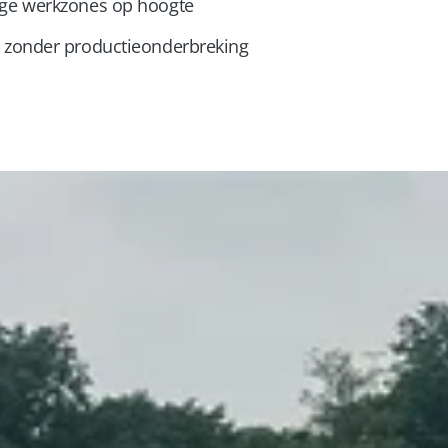
lige werkzones op hoogte
st zonder productieonderbreking