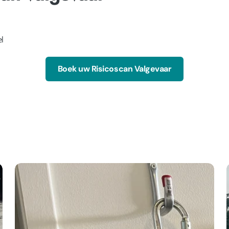
el
Boek uw Risicoscan Valgevaar