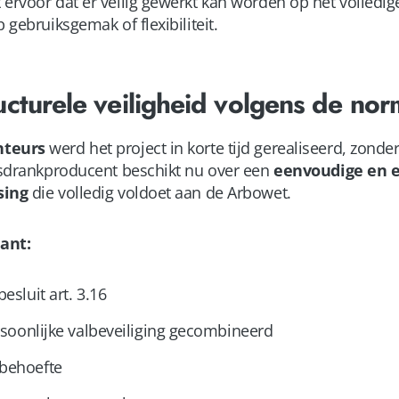
 ervoor dat er veilig gewerkt kan worden op het volledig
 gebruiksgemak of flexibiliteit.
ructurele veiligheid volgens de nor
teurs
werd het project in korte tijd gerealiseerd, zonde
risdrankproducent beschikt nu over een
eenvoudige en e
sing
die volledig voldoet aan de Arbowet.
ant:
esluit art. 3.16
rsoonlijke valbeveiliging gecombineerd
behoefte