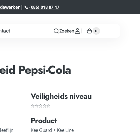
edewerker
| 📞
(085) 018 87 17
ntact
Zoeken
0
0
Winkelwagen
artikelen
eid Pepsi-Cola
Veiligheids niveau
☆☆☆☆☆
Product
Rope access
Meer informatie
eeflijn
Kee Guard + Kee Line