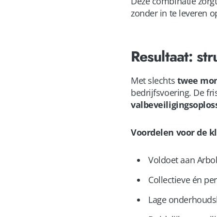
Deze combinatie zorgt
zonder in te leveren op
Resultaat: st
Met slechts
twee mon
bedrijfsvoering. De f
valbeveiligingsoplos
Voordelen voor de kl
Voldoet aan Arbob
Collectieve én pe
Lage onderhouds