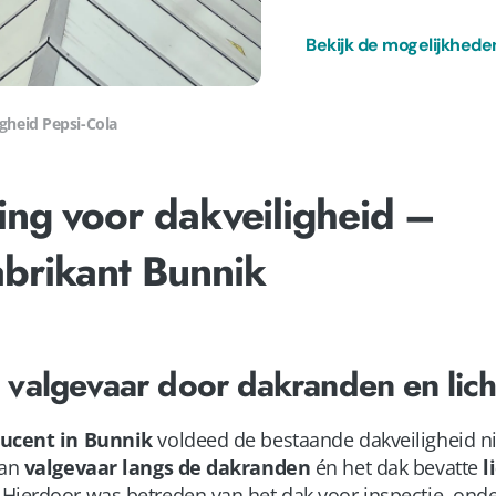
Bekijk de mogelijkheden
igheid Pepsi-Cola
ging voor dakveiligheid –
abrikant Bunnik
 valgevaar door dakranden en lich
ducent in Bunnik
voldeed de bestaande dakveiligheid nie
van
valgevaar langs de dakranden
én het dak bevatte
l
. Hierdoor was betreden van het dak voor inspectie, onde