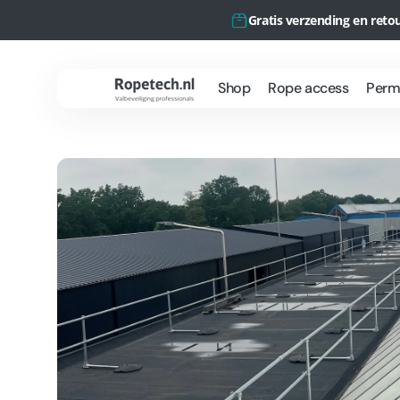
Meteen
naar de
Gratis verzending en reto
content
Shop
Rope access
Perma
Ropetech.nl
Rope Access
O
Werkzaamheden
P
Projecten