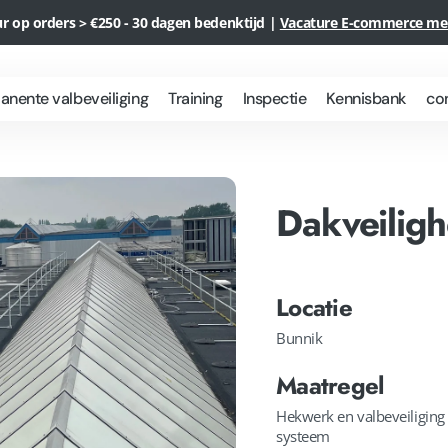
ur op orders > €250 - 30 dagen bedenktijd |
Vacature E-commerce m
nente valbeveiliging
Training
Inspectie
Kennisbank
co
Wat is
Hoogwerker
Hekwerk
Ankerpunten
plossingen
Rope
huren
Leeflijn
met anti-
Access
langs de
pendule
Dakveiligh
Voordelen
dakrand
ankers
rojecten
Rope
Mobiele
Access
Leeflijn
leeflijn
Is Rope
met
access
anti
Locatie
veilig?
pendule
ankers
Bunnik
Maatregel
Hekwerk en valbeveiliging l
systeem