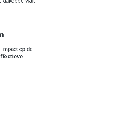
e dakoppervlak,
m
r impact op de
ffectieve