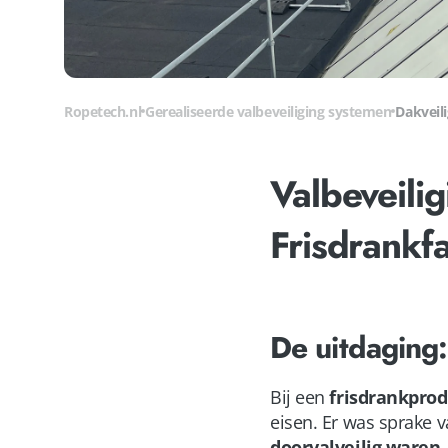
Ropetech.nl
Gerealiseerde valbeveiliging systemen
Dakveil
Valbeveili
Frisdrankf
De uitdaging:
Bij een
frisdrankpro
eisen. Er was sprake 
doorvalveilig waren