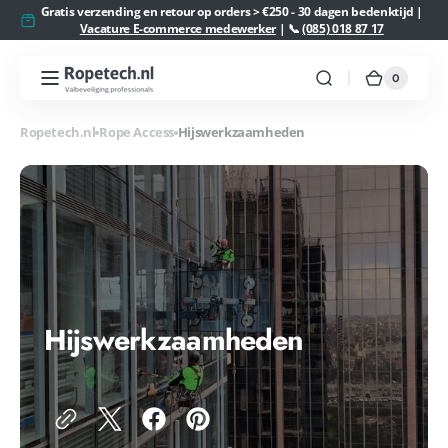
Meteen
Gratis verzending en retour op orders > €250 - 30 dagen bedenktijd |
naar de
Vacature E-commerce medewerker
| 📞
(085) 018 87 17
content
0
0
Ropetech.nl
Winkelw
artikelen
Ropetech.nl
Rope Access
Hijswerkzaamheden
Hijswerkzaamheden