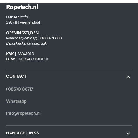
Ropetech.nl
Hensenhof 1
3907 JN Veenendaal
OPENINGSTIJDEN:
Maandag - vrijdag |
09:00 - 17:00
Bezoek enkel op afspraak.
KVK
| 88941019
BTW
| NL864830609B01
CONTACT
(085)0188717
Whatsapp
info@ropetech.nl
HANDIGE LINKS