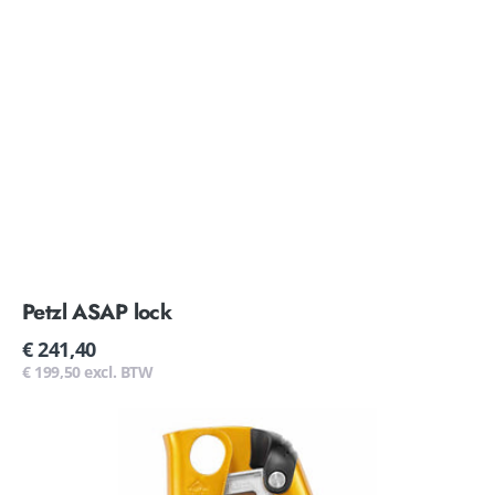
Petzl ASAP lock
Normale
€ 241,40
prijs
€ 199,50 excl. BTW
Petzl
Ascension