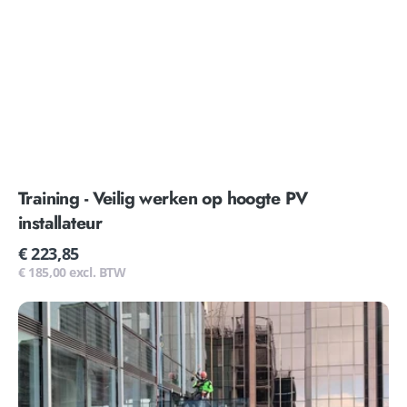
Training - Veilig werken op hoogte PV
installateur
Normale
€ 223,85
prijs
€ 185,00 excl. BTW
Training
-
Basis
rope
access