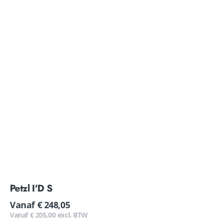
Petzl I'D S
Normale
Vanaf € 248,05
prijs
Vanaf € 205,00 excl. BTW