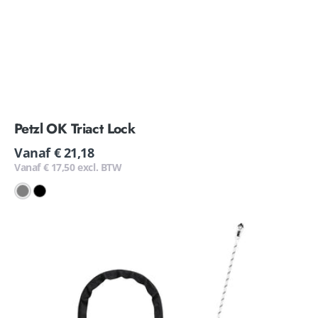
Petzl OK Triact Lock
Normale
Vanaf € 21,18
prijs
Vanaf € 17,50 excl. BTW
Grey
Black
Petzl
Grillon