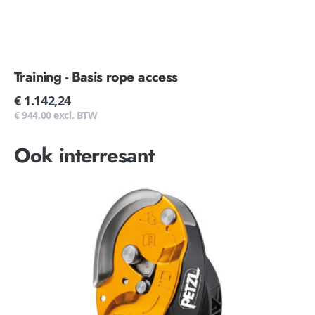
Training - Basis rope access
Normale
€ 1.142,24
prijs
€ 944,00 excl. BTW
Ook interresant
Petzl
I'D
S