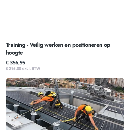
Training - Veilig werken en positioneren op
hoogte
Normale
€ 356,95
prijs
€ 295,00 excl. BTW
Training
-
Veilig
werken
op
hoogte
PV
installateur