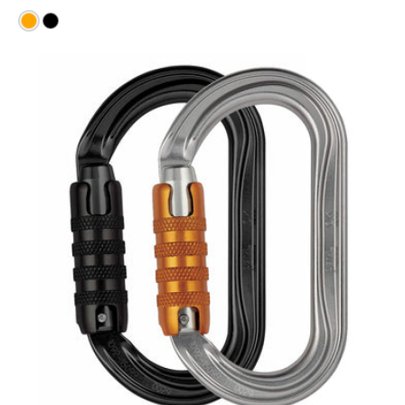
Orange
Black
Petzl
OK
Triact
Lock