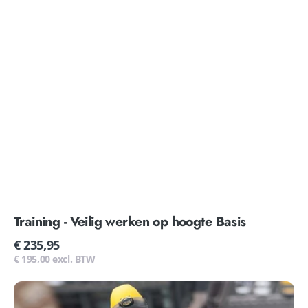
Training - Veilig werken op hoogte Basis
Normale
€ 235,95
prijs
€ 195,00 excl. BTW
Training
-