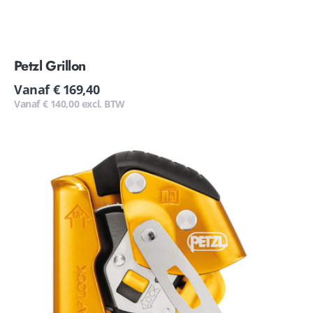
Petzl Grillon
Normale
Vanaf € 169,40
prijs
Vanaf € 140,00 excl. BTW
Petzl
ASAP
lock