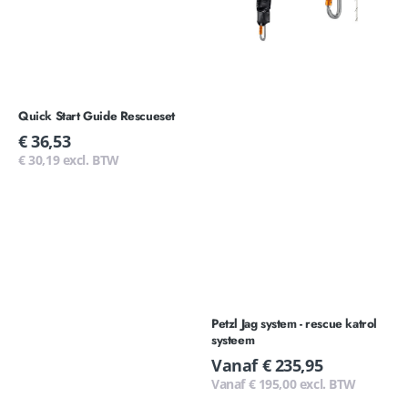
Quick Start Guide Rescueset
Normale
€ 36,53
prijs
€ 30,19 excl. BTW
Petzl Jag system - rescue katrol
systeem
Normale
Vanaf € 235,95
prijs
Vanaf € 195,00 excl. BTW