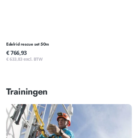
Edelrid rescue set 50m
Normale
€ 766,93
prijs
€ 633,83 excl. BTW
Trainingen
Training
-
Veilig
werken
op
hoogte