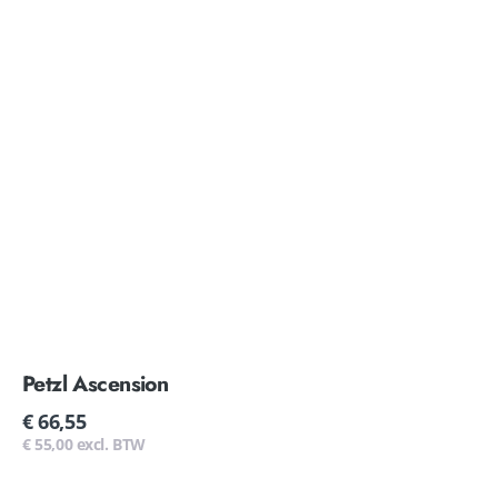
Petzl Ascension
Normale
€ 66,55
prijs
€ 55,00 excl. BTW
Petzl