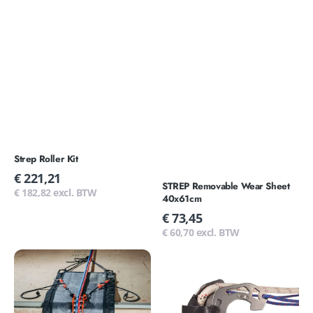
Strep Roller Kit
Normale
€ 221,21
STREP Removable Wear Sheet
prijs
€ 182,82 excl. BTW
40x61cm
Normale
€ 73,45
prijs
€ 60,70 excl. BTW
STREP
Lyon
Modulair
edge
Edge
protector
Mat
40x61cm