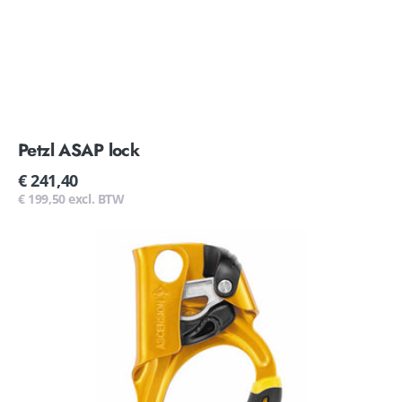
Petzl ASAP lock
Normale
€ 241,40
prijs
€ 199,50 excl. BTW
Petzl
Ascension