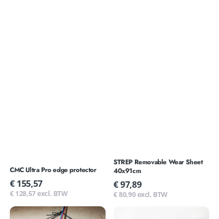
STREP Removable Wear Sheet
CMC Ultra Pro edge protector
40x91cm
Normale
€ 155,57
Normale
€ 97,89
prijs
prijs
€ 128,57 excl. BTW
€ 80,90 excl. BTW
STREP
STREP