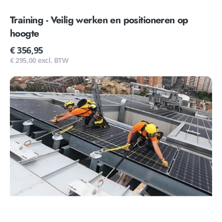
Training - Veilig werken en positioneren op
hoogte
Normale
€ 356,95
prijs
€ 295,00 excl. BTW
Training
-
Veilig
werken
op
hoogte
PV
installateur