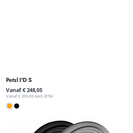
Petzl I'D S
Normale
Vanaf € 248,05
prijs
Vanaf € 205,00 excl. BTW
Orange
Black
Petzl
OK
Triact