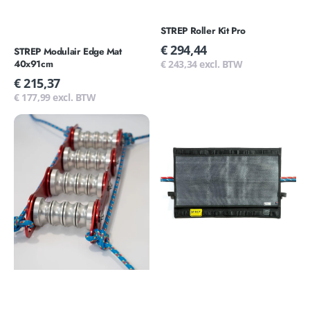
STREP Roller Kit Pro
Normale
€ 294,44
STREP Modulair Edge Mat
prijs
€ 243,34 excl. BTW
40x91cm
Normale
€ 215,37
prijs
€ 177,99 excl. BTW
Strep
STREP
Roller
Removable
Kit
Wear
Sheet
40x61cm