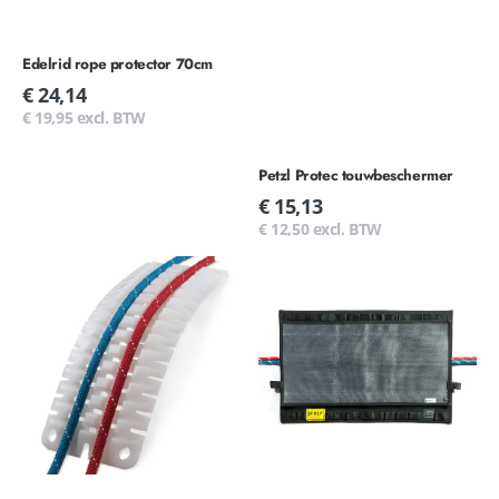
Edelrid rope protector 70cm
Normale
€ 24,14
prijs
€ 19,95 excl. BTW
Petzl Protec touwbeschermer
Normale
€ 15,13
prijs
€ 12,50 excl. BTW
CMC
STREP
Ultra
Removable
Pro
Wear
edge
Sheet
protector
40x91cm