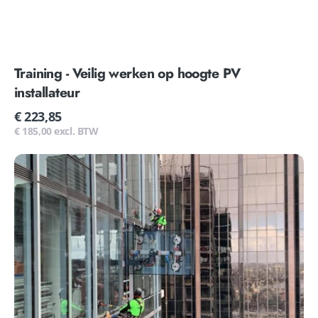
Training - Veilig werken op hoogte PV
installateur
Normale
€ 223,85
prijs
€ 185,00 excl. BTW
Training
-
Basis
rope
access