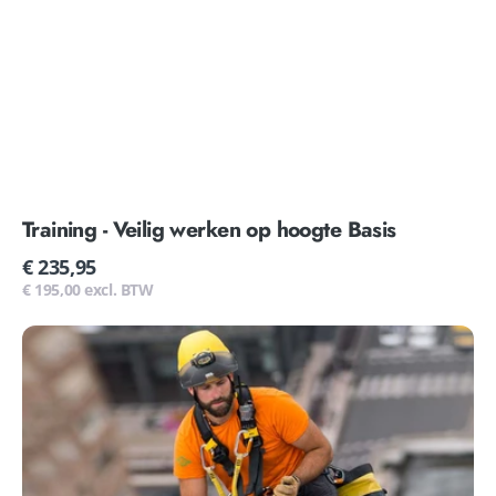
Training - Veilig werken op hoogte Basis
Normale
€ 235,95
prijs
€ 195,00 excl. BTW
Training
-
Veilig
werken
en
positioneren
op
hoogte