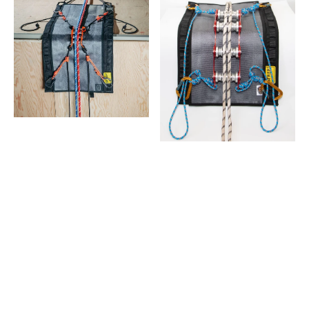
Modulair
Roller
Edge
Kit
Mat
Pro
40x91cm