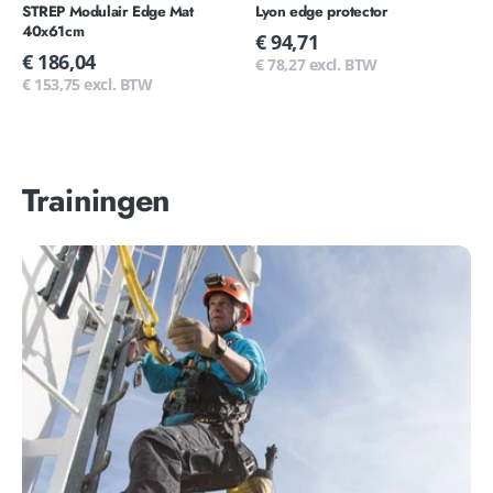
STREP Modulair Edge Mat
Lyon edge protector
40x61cm
Normale
€ 94,71
prijs
Normale
€ 186,04
€ 78,27 excl. BTW
prijs
€ 153,75 excl. BTW
Trainingen
Training
-
Veilig
werken
op
hoogte
Basis