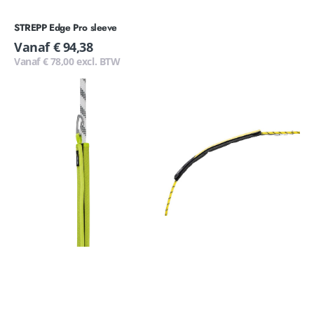
STREPP Edge Pro sleeve
Normale
Vanaf € 94,38
prijs
Vanaf € 78,00 excl. BTW
Edelrid
Petzl
rope
Protec
protector
touwbeschermer
70cm