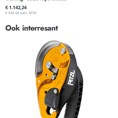
Normale
€ 1.142,24
prijs
€ 944,00 excl. BTW
Ook interresant
Petzl
I'D
S