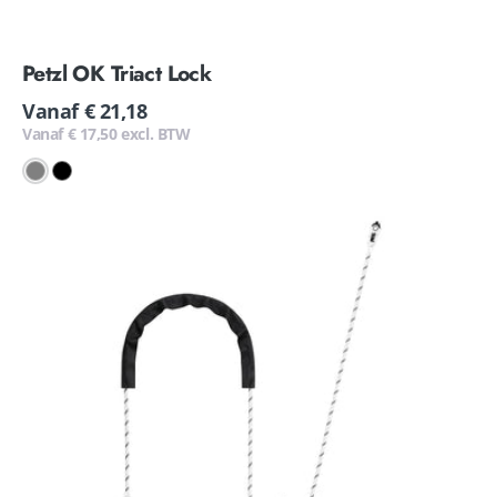
Petzl OK Triact Lock
Normale
Vanaf € 21,18
prijs
Vanaf € 17,50 excl. BTW
Grey
Black
Petzl
Grillon