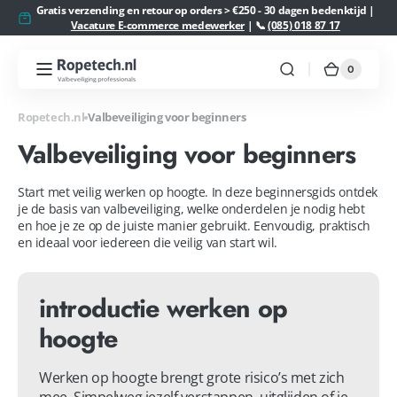
Meteen
Gratis verzending en retour op orders > €250 - 30 dagen bedenktijd |
naar de
Vacature E-commerce medewerker
| 📞
(085) 018 87 17
content
0
0
Ropetech.nl
Winkelw
artikelen
Ropetech.nl
Valbeveiliging voor beginners
Valbeveiliging voor beginners
Start met veilig werken op hoogte. In deze beginnersgids ontdek
je de basis van valbeveiliging, welke onderdelen je nodig hebt
en hoe je ze op de juiste manier gebruikt. Eenvoudig, praktisch
en ideaal voor iedereen die veilig van start wil.
introductie werken op
hoogte
Werken op hoogte brengt grote risico’s met zich 