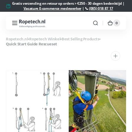
Meteen
Gratis verzending en retour op orders > €250 - 30 dagen bedenktijd |
naar de
Vacature E-commerce medewerker
| 📞
(085) 018 87 17
content
0
0
Ropetech.nl
Winkelw
artikelen
Ropetech.nl
Ropetech Winkel
Best Selling Products
Quick Start Guide Rescueset
1
van
media
openen
in
galerieweergave