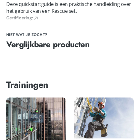
Deze quickstartguide is een praktische handleiding over
het gebruik van een Rescue set.
Certificering:
NIET WAT JE ZOCHT?
Verglijkbare producten
Trainingen
Training
Training
-
-
Basis
Veilig
rope
werken
access
op
hoogte
Basis