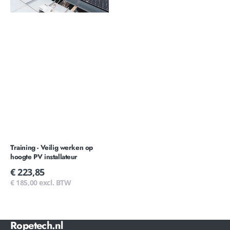
hoogte
PV
installateur
Training - Veilig werken op
hoogte PV installateur
Normale
€ 223,85
prijs
€ 185,00 excl. BTW
Ropetech.nl