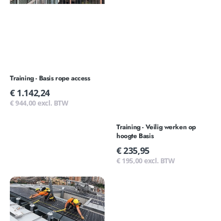
Training - Basis rope access
Normale
€ 1.142,24
prijs
€ 944,00 excl. BTW
Training - Veilig werken op
hoogte Basis
Normale
€ 235,95
prijs
€ 195,00 excl. BTW
Training
-
Veilig
werken
op