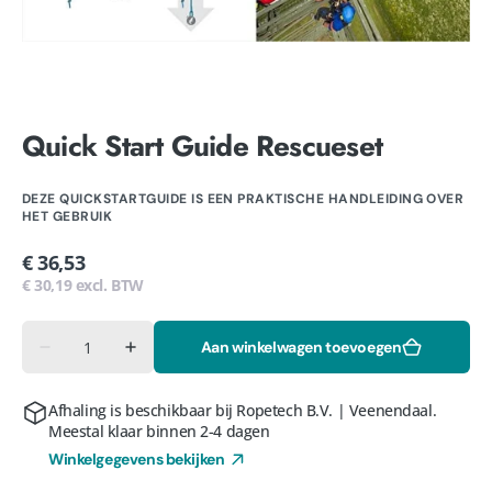
Quick Start Guide Rescueset
DEZE QUICKSTARTGUIDE IS EEN PRAKTISCHE HANDLEIDING OVER
HET GEBRUIK
Normale
€ 36,53
prijs
€ 30,19 excl. BTW
Aantal
Aan winkelwagen toevoegen
Aantal
Aantal
verlagen
verhogen
voor
voor
Quick
Quick
Afhaling is beschikbaar bij
Ropetech B.V. | Veenendaal
.
Start
Start
Meestal klaar binnen 2-4 dagen
Guide
Guide
Rescueset
Rescueset
Winkelgegevens bekijken