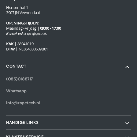
Hensenhof 1
3907 JN Veenendaal
OPENINGSTIJDEN:
Maandag - vrijdag |
09:00 - 17:00
Bezoek enkel op afspraak.
KVK
| 88941019
BTW
| NL864830609B01
CONTACT
(085)0188717
Whatsapp
info@ropetech.nl
HANDIGE LINKS
KLANTENSERVICE