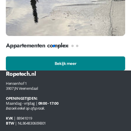
Appartementen complex
Bekijk meer
Ropetech.nl
Hensenhof 1
3907 JN Veenendaal
OPENINGSTIJDEN:
Maandag - vrijdag |
09:00 - 17:00
Bezoek enkel op afspraak.
KVK
| 88941019
BTW
| NL864830609B01