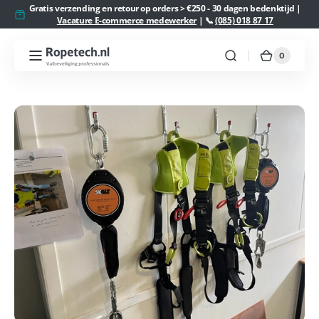
Meteen
Gratis verzending en retour op orders > €250 - 30 dagen bedenktijd |
naar de
Vacature E-commerce medewerker
| 📞
(085) 018 87 17
content
0
0
Ropetech.nl
Winkelw
artikelen