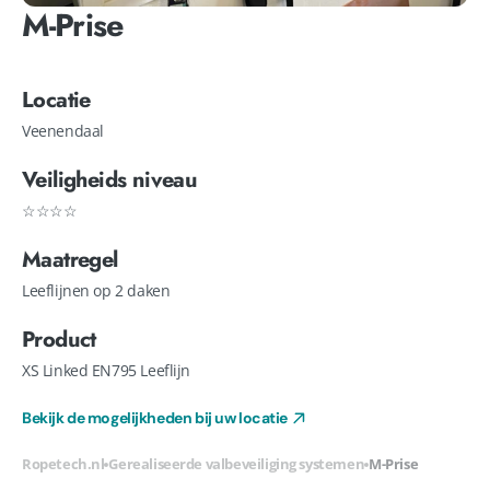
M-Prise
Locatie
Veenendaal
Veiligheids niveau
☆☆☆☆
Maatregel
Leeflijnen op 2 daken
Product
XS Linked EN795 Leeflijn
Bekijk de mogelijkheden bij uw locatie
Ropetech.nl
Gerealiseerde valbeveiliging systemen
M-Prise