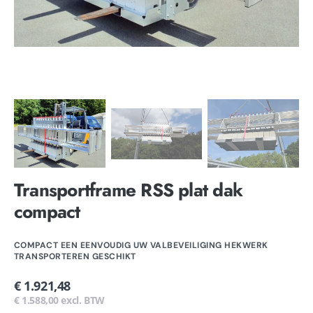
Transportframe RSS plat dak
compact
COMPACT EEN EENVOUDIG UW VALBEVEILIGING HEKWERK
TRANSPORTEREN GESCHIKT
Normale
€ 1.921,48
prijs
€ 1.588,00 excl. BTW