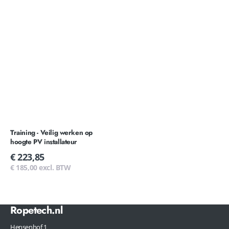
PV
installateur
Training - Veilig werken op
hoogte PV installateur
Normale
€ 223,85
prijs
€ 185,00 excl. BTW
Ropetech.nl
Hensenhof 1