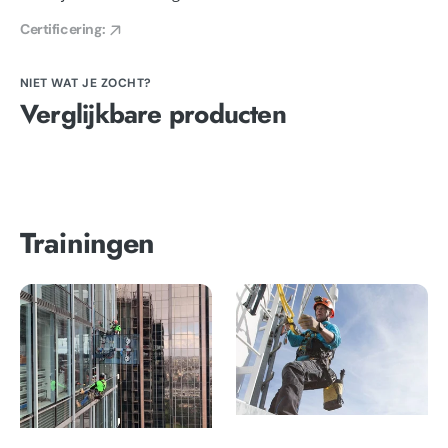
Certificering:
NIET WAT JE ZOCHT?
Verglijkbare producten
Trainingen
Training
Training
-
-
Basis
Veilig
rope
werken
access
op
hoogte
Basis