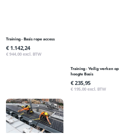
Training - Basis rope access
Normale
€ 1.142,24
prijs
€ 944,00 excl. BTW
Training - Veilig werken op
hoogte Basis
Normale
€ 235,95
prijs
€ 195,00 excl. BTW
Training
-
Veilig
werken
op
hoogte