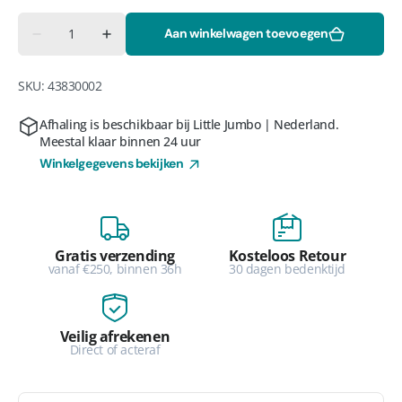
Aantal
Aan winkelwagen toevoegen
Aantal
Aantal
verlagen
verhogen
voor
voor
Transportframe
Transportframe
SKU:
43830002
RSS
RSS
plat
plat
dak
dak
Afhaling is beschikbaar bij
Little Jumbo | Nederland
.
compact
compact
Meestal klaar binnen 24 uur
Winkelgegevens bekijken
Gratis verzending
Kosteloos Retour
vanaf €250, binnen 36h
30 dagen bedenktijd
Veilig afrekenen
Direct of acteraf