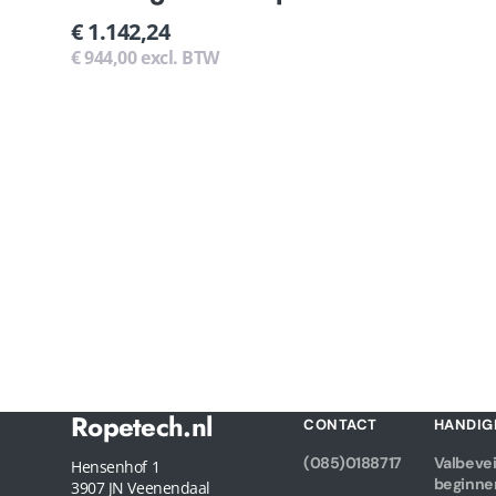
Normale
€ 1.142,24
prijs
€ 944,00 excl. BTW
Ropetech.nl
CONTACT
HANDIG
(085)0188717
Valbevei
Hensenhof 1
beginne
3907 JN Veenendaal