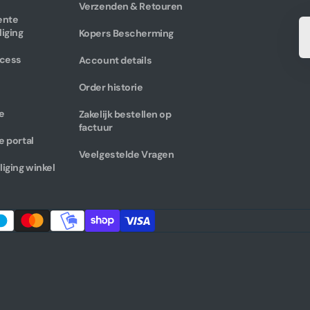
Verzenden & Retouren
ente
Je
liging
Kopers Bescherming
e-
ma
cess
Account details
Order historie
e
Zakelijk bestellen op
factuur
e portal
Veelgestelde Vragen
liging winkel