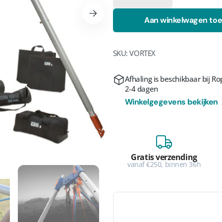
verlagen
verhogen
voor
voor
Aan winkelwagen to
Rock
Rock
Exotica
Exotica
Arizona
Arizona
Vortex
Vortex
SKU:
VORTEX
rgave
Afhaling is beschikbaar bij
Ro
2-4 dagen
Winkelgegevens bekijken
Gratis verzending
vanaf €250, binnen 36h