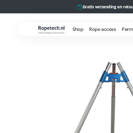
Meteen
naar de
Gratis verzending en reto
content
Shop
Rope access
Perma
Ropetech.nl
Rope Access
O
Werkzaamheden
P
Projecten