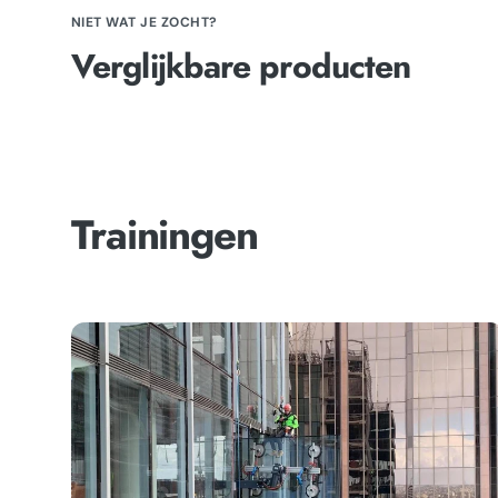
NIET WAT JE ZOCHT?
Verglijkbare producten
Trainingen
Training
-
Basis
rope
access