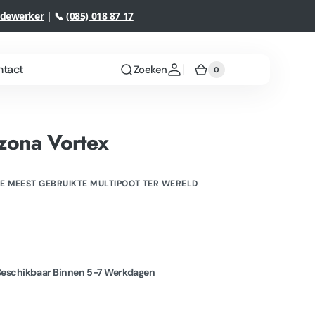
edewerker
| 📞
(085) 018 87 17
ntact
Zoeken
0
0
Winkelwagen
artikelen
izona Vortex
E MEEST GEBRUIKTE MULTIPOOT TER WERELD
Rope access
Meer informatie
Beschikbaar Binnen 5-7 Werkdagen