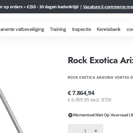
ur op orders > €250 - 30 dagen bedenktijd |
Vacature E-commerce m
nente valbeveiliging
Training
Inspectie
Kennisbank
co
Wat is
Hoogwerker
Hekwerk
Ankerpunten
plossingen
Rope
huren
Leeflijn
met anti-
Rock Exotica Ar
Access
langs de
pendule
Voordelen
dakrand
ankers
rojecten
Rope
Mobiele
Access
Leeflijn
leeflijn
ROCK EXOTICA ARIZONA VORTEX D
Is Rope
met
access
anti
Normale
€ 7.864,94
veilig?
pendule
prijs
€ 6.499,95 excl. BTW
ankers
Momenteel Niet Op Voorraad | 
Aantal
Aantal
Aantal