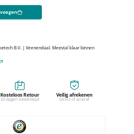
2
evoegen
van
media
openen
in
galerieweergave
petech B.V. | Veenendaal
. Meestal klaar binnen
Kosteloos Retour
Veilig afrekenen
30 dagen bedenktijd
Direct of acteraf