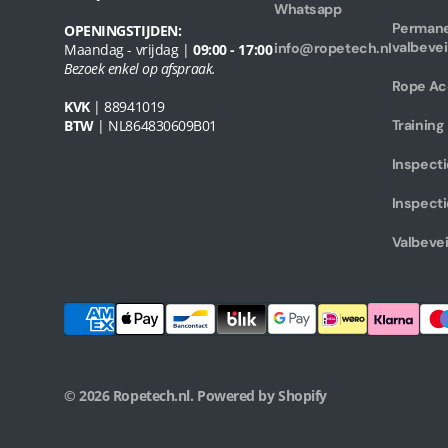
Whatsapp
Perman
OPENINGSTIJDEN:
valbevei
info@ropetech.nl
Maandag - vrijdag |
09:00 - 17:00
Bezoek enkel op afspraak.
Rope Ac
KVK
| 88941019
BTW
| NL864830609B01
Training
Inspecti
Inspecti
Valbevei
© 2026
Ropetech.nl
.
Powered by Shopify