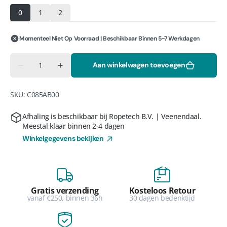
0
1
2
Momenteel Niet Op Voorraad | Beschikbaar Binnen 5-7 Werkdagen
Aantal
Aan winkelwagen toevoegen
Aantal
Aantal
verlagen
verhogen
voor
voor
Petzl
Petzl
SKU:
C085AB00
Astro
Astro
sit
sit
fast
fast
Afhaling is beschikbaar bij
Ropetech B.V. | Veenendaal
.
Meestal klaar binnen 2-4 dagen
Winkelgegevens bekijken
Gratis verzending
Kosteloos Retour
vanaf €250, binnen 36h
30 dagen bedenktijd