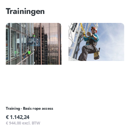
Trainingen
Training
Training
-
-
Basis
Veilig
rope
werken
access
op
hoogte
Basis
Training - Basis rope access
Normale
€ 1.142,24
prijs
€ 944,00 excl. BTW