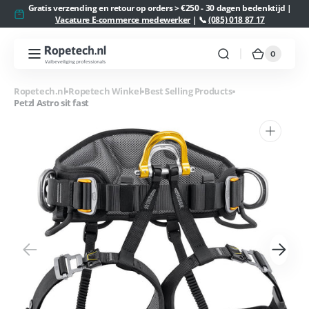
Meteen
Gratis verzending en retour op orders > €250 - 30 dagen bedenktijd |
naar de
Vacature E-commerce medewerker
| 📞
(085) 018 87 17
content
0
0
Ropetech.nl
Winkelw
artikelen
Ropetech.nl
Ropetech Winkel
Best Selling Products
Petzl Astro sit fast
1
van
media
openen
in
galerieweergave