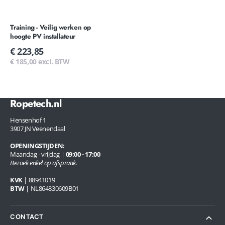
Training - Veilig werken op
hoogte PV installateur
Normale
€ 223,85
prijs
€ 185,00 excl. BTW
Ropetech.nl
Hensenhof 1
3907 JN Veenendaal
OPENINGSTIJDEN:
Maandag - vrijdag |
09:00 - 17:00
Bezoek enkel op afspraak.
KVK
| 88941019
BTW
| NL864830609B01
CONTACT