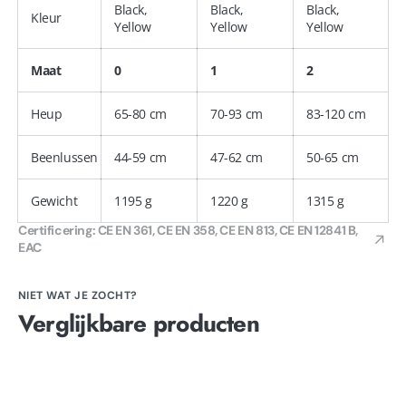
Black,
Black,
Black,
Kleur
Yellow
Yellow
Yellow
Maat
0
1
2
Heup
65-80 cm
70-93 cm
83-120 cm
Beenlussen
44-59 cm
47-62 cm
50-65 cm
Gewicht
1195 g
1220 g
1315 g
Certificering: CE EN 361, CE EN 358, CE EN 813, CE EN 12841 B,
EAC
NIET WAT JE ZOCHT?
Verglijkbare producten