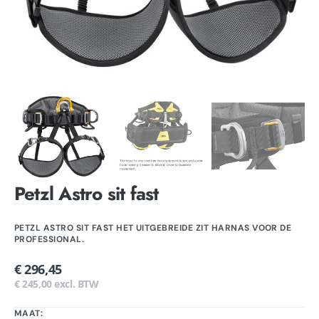
Petzl Astro sit fast
PETZL ASTRO SIT FAST HET UITGEBREIDE ZIT HARNAS VOOR DE
PROFESSIONAL.
Normale
€ 296,45
prijs
€ 245,00 excl. BTW
MAAT: