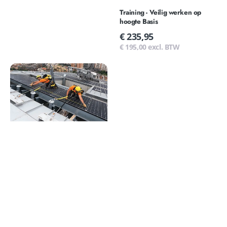
Training - Veilig werken op
hoogte Basis
Normale
€ 235,95
prijs
€ 195,00 excl. BTW
Training
-
Veilig
werken
op
hoogte
PV
installateur