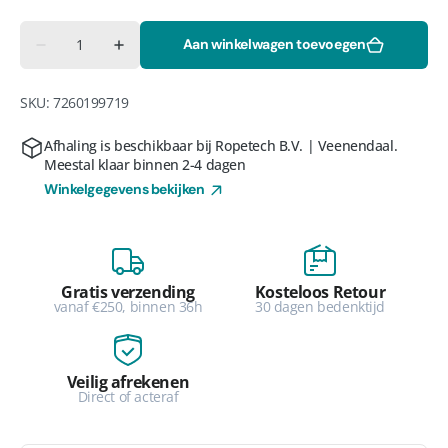
Aantal
Aan winkelwagen toevoegen
Aantal
Aantal
verlagen
verhogen
voor
voor
Mobifor
Mobifor
SKU:
7260199719
mobiel
mobiel
plat
plat
dak
dak
Afhaling is beschikbaar bij
Ropetech B.V. | Veenendaal
.
anker
anker
Meestal klaar binnen 2-4 dagen
Winkelgegevens bekijken
Gratis verzending
Kosteloos Retour
vanaf €250, binnen 36h
30 dagen bedenktijd
Veilig afrekenen
Direct of acteraf