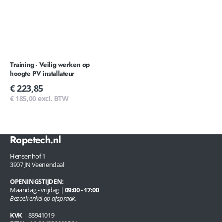
Training - Veilig werken op
hoogte PV installateur
Normale
€ 223,85
prijs
€ 185,00 excl. BTW
Ropetech.nl
Hensenhof 1
3907 JN Veenendaal
OPENINGSTIJDEN:
Maandag - vrijdag |
09:00 - 17:00
Bezoek enkel op afspraak.
KVK
| 88941019