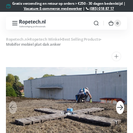
Meteen
Gratis verzending en retour op orders > €250 - 30 dagen bedenktijd |
naar de
Vacature E-commerce medewerker
| 📞
(085) 018 87 17
content
0
0
Ropetech.nl
Winkelw
artikelen
Ropetech.nl
Ropetech Winkel
Best Selling Products
Mobifor mobiel plat dak anker
1
van
media
openen
in
galerieweergave