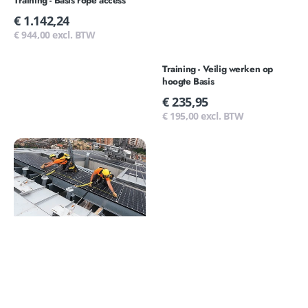
Training - Basis rope access
Normale
€ 1.142,24
prijs
€ 944,00 excl. BTW
Training - Veilig werken op
hoogte Basis
Normale
€ 235,95
prijs
€ 195,00 excl. BTW
Training
-
Veilig
werken
op
hoogte
PV
installateur