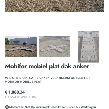
Mobifor mobiel plat dak anker
VEILIGHEID OP PLATTE DAKEN VERANKERD: ONTDEK HET
MOBIFOR MOBIELE PLAT
Normale
€ 1.880,34
prijs
€ 1.554,00 excl. BTW
Momenteel Niet Op Voorraad | Beschikbaar Binnen 5-7 Werkdagen